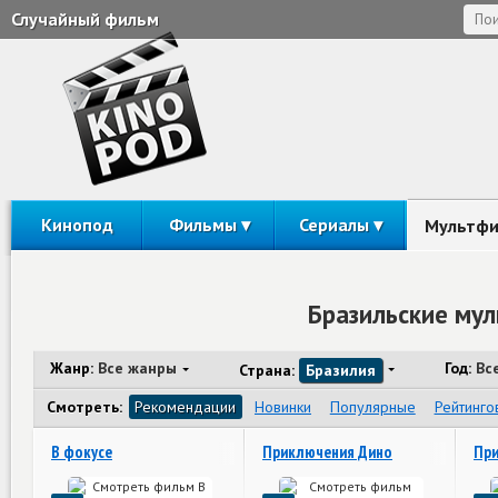
Случайный фильм
Кинопод
Фильмы
Сериалы
Мультф
Бразильские му
Жанр:
Все жанры
Год:
Вс
Страна:
Бразилия
Смотреть:
Рекомендации
Новинки
Популярные
Рейтинго
В фокусе
Приключения Дино
При