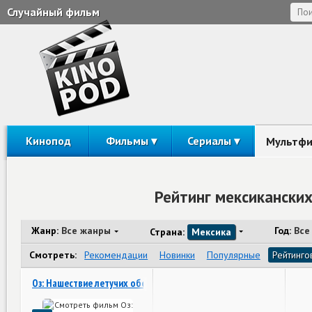
Случайный фильм
Кинопод
Фильмы
Сериалы
Мультф
Рейтинг мексикански
Жанр:
Все жанры
Год:
Все
Страна:
Мексика
Смотреть:
Рекомендации
Новинки
Популярные
Рейтинго
Оз: Нашествие летучих обезьян