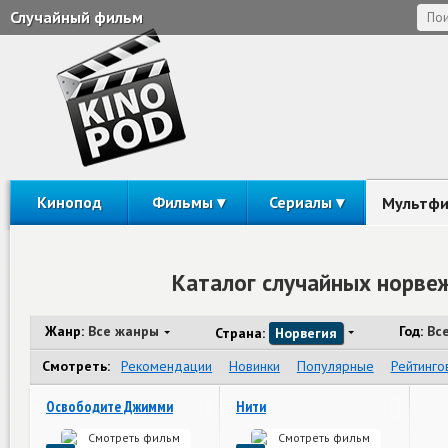
Случайный фильм
Кинопод
Фильмы
Сериалы
Мультф
Каталог случайных норве
Жанр:
Все жанры
Год:
Вс
Страна:
Норвегия
Смотреть:
Рекомендации
Новинки
Популярные
Рейтинго
Освободите Джимми
Нити