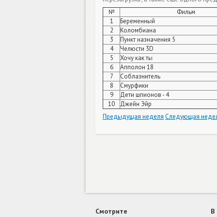
№
Фильм
1
Беременный
2
Коломбиана
3
Пункт назначения 5
4
Челюсти 3D
5
Хочу как ты
6
Апполон 18
7
Соблазнитель
8
Смурфики
9
Дети шпионов - 4
10
Джейн Эйр
Предыдущая неделя
Следующая неде
Смотрите
В