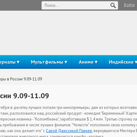
Войти
ериалы
Мультфильмы
Аниме
Индийские
ры в России 9.09-11.09
сии 9.09-11.09
тября в десятку лучших попали три кинопремьеры, две из которых возглавил
таки, расположился наш, российский продукт - комедия "Беременный". Карти
ересная новинка - "Коломбиана", заработавшая $ 1,4 млн. Третью строчку за
 пребывания в числе лучших фильмов. "Челюсти" пополнили свою копилку на 
аю, как она делает это" с
Сарой Джессикой Паркер
, вернувшегося Мистера 
ставителя животного мира, занявшегося кунгфу - кролика.