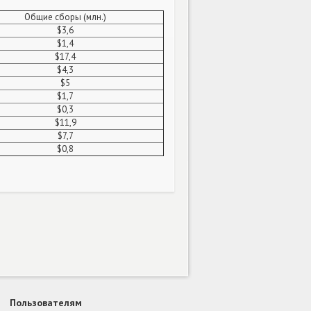
Общие сборы (млн.)
$3,6
$1,4
$17,4
$4,3
$5
$1,7
$0,3
$11,9
$7,7
$0,8
Пользователям