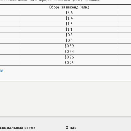
Сборы за викенд (млн.)
$3,6
$1,4
$1,3
$1,1
$0,8
$0,4
$0,39
$0,34
$0,26
$0,25
ля
 социальных сетях
О нас