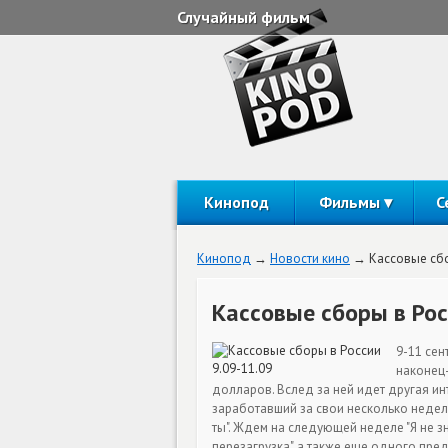
Случайный фильм
Кинопод
Фильмы
С
Кинопод
Новости кино
Кассовые сбо
Кассовые сборы в Рос
9-11 сен
наконец-
долларов. Вслед за ней идет другая инт
заработавший за свои несколько недель
ты". Ждем на следующей неделе "Я не зн
перезагрузка", а также еще одного пред