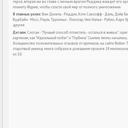
героя, вторая же во главе с личным врагом Риддика жаждет его к
планету Фурию, чтобы спасти свой мир от полного уничтожения.
В главных ролях
: Вин Дизель - Риддик, Кэти Сакхофф - Даль, Дэйв Ба
Вудбайн - Мосс, Рауль Трухильо - Локспар, Нил Напье - Рубио, Карл У
другие.
Детали:
Слоган - "Лучший способ отомстить - остаться в живых"; ори
картинам, как "Идеальный побег" и "Глубина". Съемки ленты началис
большинство положительных отзывов от критиков, на сайте Rotten 
старотвый уикенд лента собрала в домашнем прокате 18 миллионов
из 10.