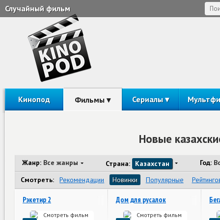
Случайный фильм
Кинопод
Сериалы
Мультф
Фильмы
Новые казахски
Жанр:
Все жанры
Год:
В
Страна:
Казахстан
Смотреть:
Рекомендации
Новинки
Популярные
Рейтинго
Рэкетир 2
Дом для русалок
Бег