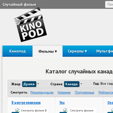
Случайный фильм
Кинопод
Сериалы
Мультф
Фильмы
Каталог случайных канад
Год:
Все го
Жанр:
Драма
Страна:
Канада
Смотреть:
Рекомендации
Новинки
Популярные
Рейтинго
В центре внимания
Уна
Охо