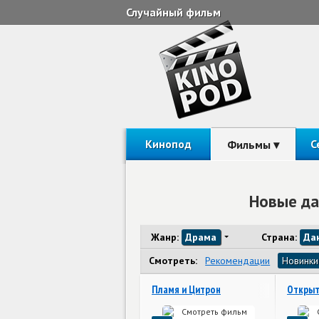
Случайный фильм
Кинопод
С
Фильмы
Новые да
Жанр:
Драма
Страна:
Да
Смотреть:
Рекомендации
Новинки
Пламя и Цитрон
Открыт