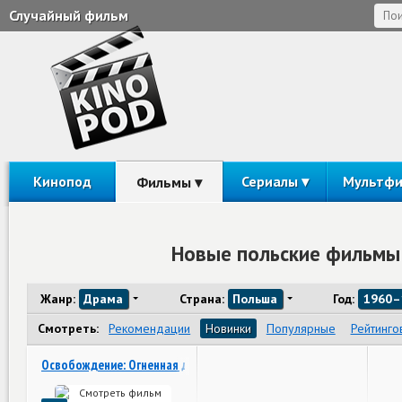
Случайный фильм
Кинопод
Сериалы
Мультф
Фильмы
Новые польские фильмы 
Жанр:
Драма
Страна:
Польша
Год:
1960–
Смотреть:
Рекомендации
Новинки
Популярные
Рейтинго
Освобождение: Огненная дуга