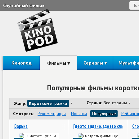
Случайный фильм
Кинопод
Сериалы
Мультф
Фильмы
Популярные фильмы коротко
Страна:
Все страны
Жанр:
Короткометражка
Смотреть:
Рекомендации
Новинки
Популярные
Рейтинго
Варька
Где это видано, где это слыхано
Спо