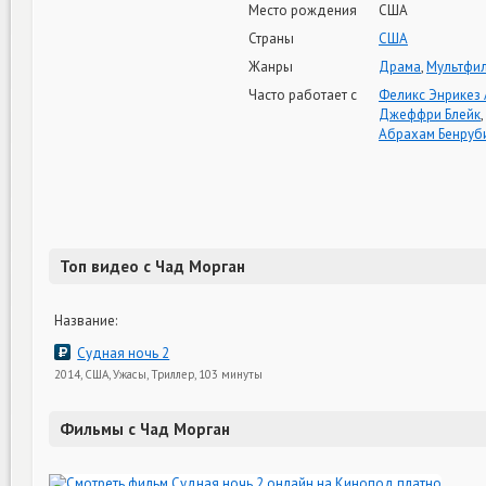
Место рождения
США
Страны
США
Жанры
Драма
,
Мультфи
Часто работает с
Феликс Энрикез 
Джеффри Блейк
,
Абрахам Бенруб
Топ видео с Чад Морган
Название:
Судная ночь 2
2014, США, Ужасы, Триллер, 103 минуты
Фильмы с Чад Морган