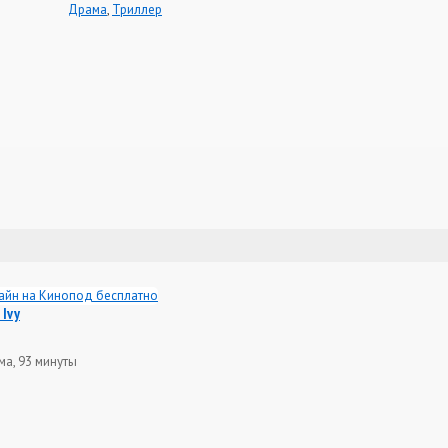
Драма
,
Триллер
 Ivy
ма, 93 минуты