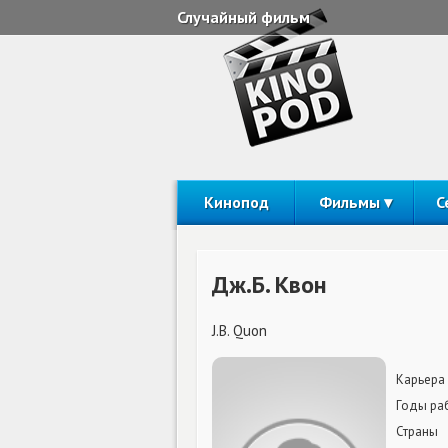
Случайный фильм
Кинопод
Фильмы
С
Дж.Б. Квон
J.B. Quon
Карьера
Годы ра
Страны