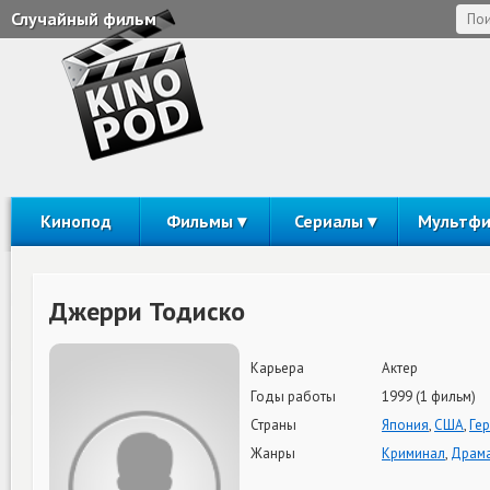
Случайный фильм
Кинопод
Фильмы
Сериалы
Мультф
Джерри Тодиско
Карьера
Актер
Годы работы
1999 (1 фильм)
Страны
Япония
,
США
,
Ге
Жанры
Криминал
,
Драм