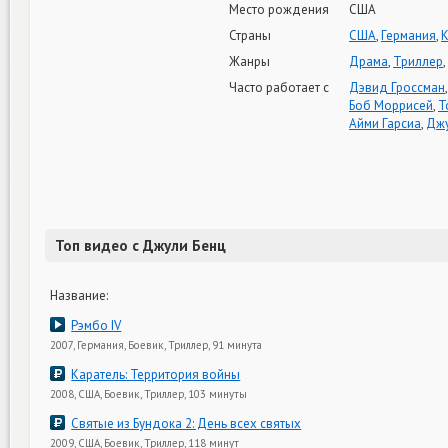
Место рождения
США
Страны
США
,
Германия
,
Жанры
Драма
,
Триллер
,
Часто работает с
Дэвид Гроссман
Боб Моррисей
,
Т
Айми Гарсиа
,
Джу
Топ видео с Джули Бенц
Название:
Рэмбо IV
2007, Германия, Боевик, Триллер, 91 минута
Каратель: Территория войны
2008, США, Боевик, Триллер, 103 минуты
Святые из Бундока 2: День всех святых
2009, США, Боевик, Триллер, 118 минут