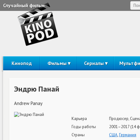
Случайный фильм
Кинопод
Фильмы
Сериалы
Мультф
Эндрю Панай
Andrew Panay
Карьера
Продюсер, Сцен
Годы работы
2001–2017 (14 ф
Страны
США
,
Германия