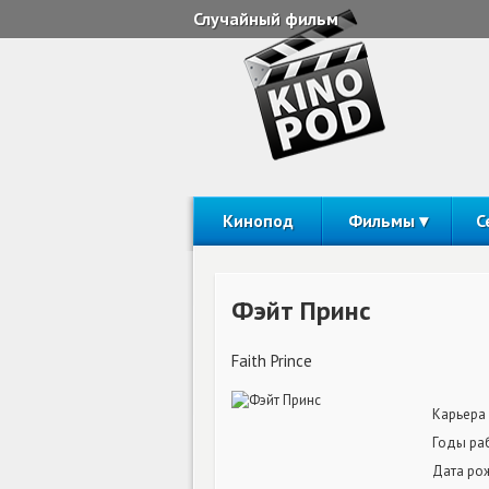
Случайный фильм
Кинопод
Фильмы
С
Фэйт Принс
Faith Prince
Карьера
Годы ра
Дата ро