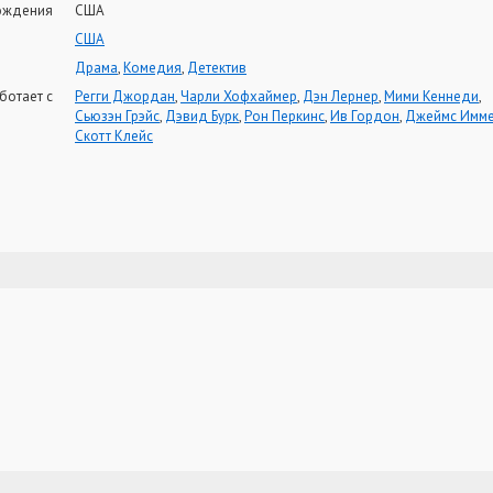
ождения
США
США
Драма
,
Комедия
,
Детектив
ботает с
Регги Джордан
,
Чарли Хофхаймер
,
Дэн Лернер
,
Мими Кеннеди
,
Сьюзэн Грэйс
,
Дэвид Бурк
,
Рон Перкинс
,
Ив Гордон
,
Джеймс Имме
Скотт Клейс