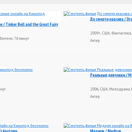
До смерти красива / Dro
/ Tinker Bell and the Great Fairy
2009+, США, Фантастика,
Фэнтези, 76 минут
Актер
Реальные девчонки / Mat
инут
2006, США, Мелодрама, 
Актер
's Anatomy
Медиум / Medium