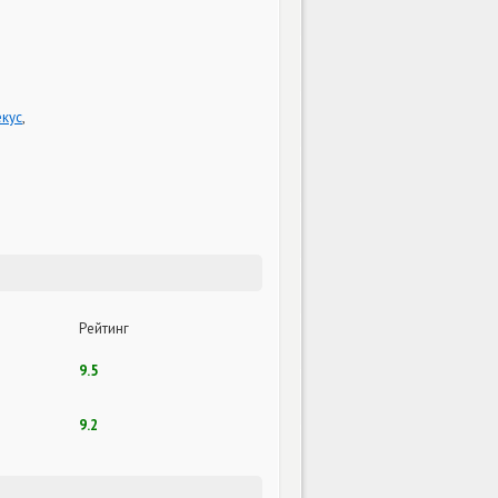
кус
,
Рейтинг
9.5
9.2