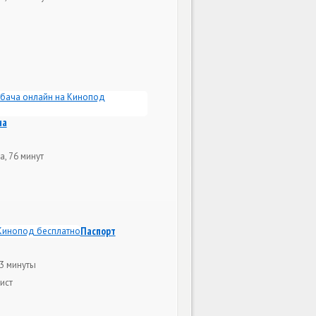
ча
, 76 минут
Паспорт
03 минуты
ист