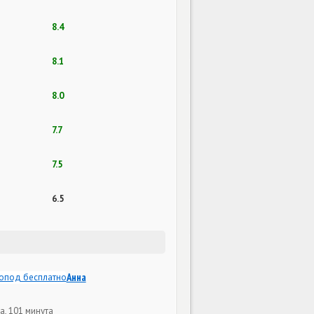
8.4
8.1
8.0
7.7
7.5
6.5
Анна
а, 101 минута