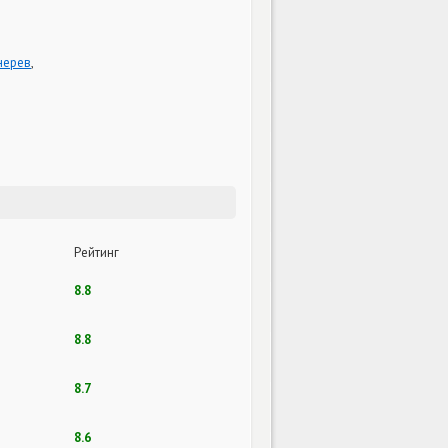
нерев
,
Рейтинг
8.8
8.8
8.7
8.6