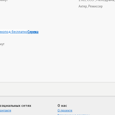
Актер, Режиссер
Сережа
нут
 социальных сетях
О нас
онтакте
О проекте