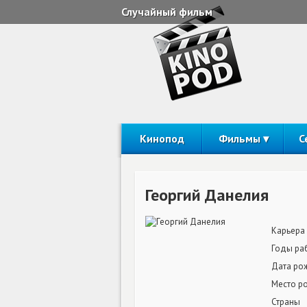
Случайный фильм
Кинопод
Фильмы
С
Георгий Данелия
Карьера
Годы ра
Дата ро
Место р
Страны