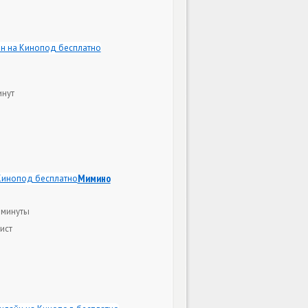
инут
Мимино
 минуты
ист