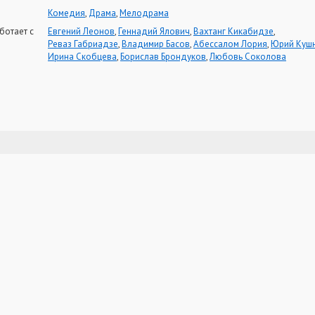
Комедия
,
Драма
,
Мелодрама
ботает с
Евгений Леонов
,
Геннадий Ялович
,
Вахтанг Кикабидзе
,
Реваз Габриадзе
,
Владимир Басов
,
Абессалом Лория
,
Юрий Куш
Ирина Скобцева
,
Борислав Брондуков
,
Любовь Соколова