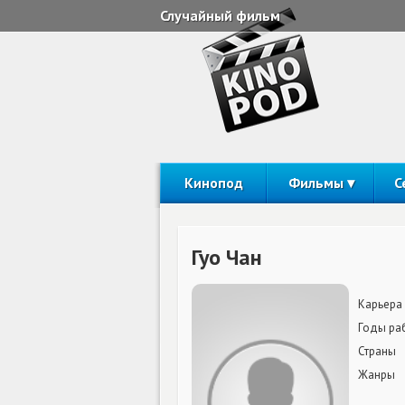
Случайный фильм
Кинопод
Фильмы
С
Гуо Чан
Карьера
Годы ра
Страны
Жанры