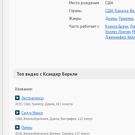
Место рождения
США
Страны
США
,
Канада
,
Ве
Жанры
Драма
,
Триллер
,
Часто работает с
Клэнси Браун
,
Дж
Уоллес Лэнгэм
,
М
Дженнифер Хей
Топ видео с Ксандер Беркли
Название:
Экстрасенсы
2015, США, Триллер, Драма, 101 минута
Сид и Нэнси
1986, Великобритания, Драма, Биография, 112 минут
Пипец
2010, Великобритания, Боевик, Триллер, 117 минут