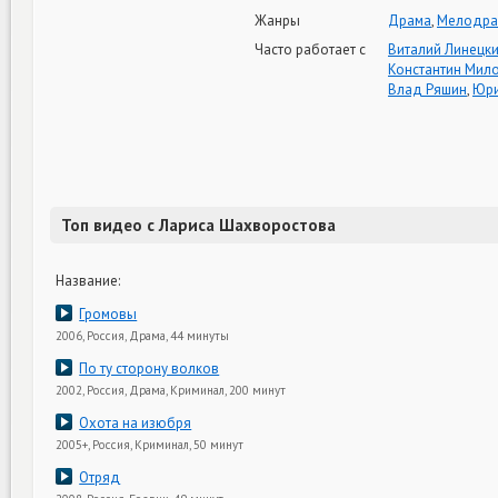
Жанры
Драма
,
Мелодра
Часто работает с
Виталий Линецк
Константин Мил
Влад Ряшин
,
Юри
Топ видео с Лариса Шахворостова
Название:
Громовы
2006, Россия, Драма, 44 минуты
По ту сторону волков
2002, Россия, Драма, Криминал, 200 минут
Охота на изюбря
2005+, Россия, Криминал, 50 минут
Отряд