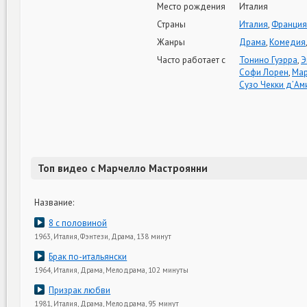
Место рождения
Италия
Страны
Италия
,
Франция
Жанры
Драма
,
Комедия
Часто работает с
Тонино Гуэрра
,
Э
Софи Лорен
,
Мар
Сузо Чекки д’Ам
Топ видео с Марчелло Мастроянни
Название:
8 с половиной
1963, Италия, Фэнтези, Драма, 138 минут
Брак по-итальянски
1964, Италия, Драма, Мелодрама, 102 минуты
Призрак любви
1981, Италия, Драма, Мелодрама, 95 минут