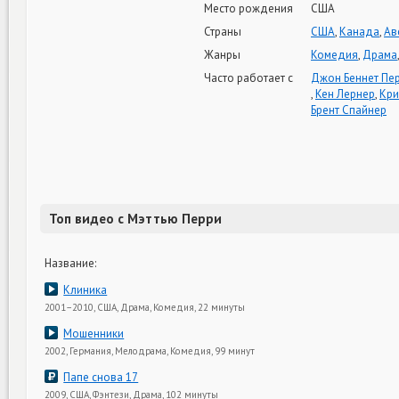
Место рождения
США
Страны
США
,
Канада
,
Ав
Жанры
Комедия
,
Драма
Часто работает с
Джон Беннет Пе
,
Кен Лернер
,
Кри
Брент Спайнер
Топ видео с Мэттью Перри
Название:
Клиника
2001–2010, США, Драма, Комедия, 22 минуты
Мошенники
2002, Германия, Мелодрама, Комедия, 99 минут
Папе снова 17
2009, США, Фэнтези, Драма, 102 минуты