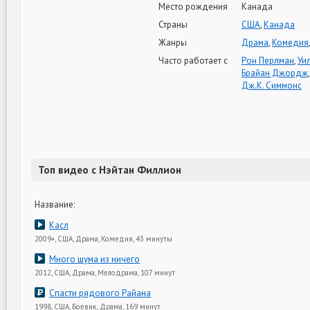
Место рождения
Канада
Страны
США
,
Канада
Жанры
Драма
,
Комедия
Часто работает с
Рон Перлман
,
Уи
Брайан Джордж
Дж.К. Симмонс
Топ видео с Нэйтан Филлион
Название:
Касл
2009+, США, Драма, Комедия, 43 минуты
Много шума из ничего
2012, США, Драма, Мелодрама, 107 минут
Спасти рядового Райана
1998, США, Боевик, Драма, 169 минут