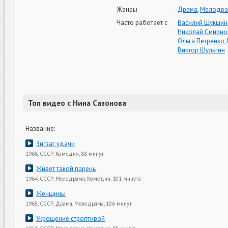
Жанры
Драма
,
Мелодра
Часто работает с
Василий Шукшин
Николай Смирно
Ольга Петренко
,
Виктор Шульгин
Топ видео с Нина Сазонова
Название:
Зигзаг удачи
1968, СССР, Комедия, 88 минут
Живет такой парень
1964, СССР, Мелодрама, Комедия, 101 минута
Женщины
1965, СССР, Драма, Мелодрама, 106 минут
Укрощение строптивой