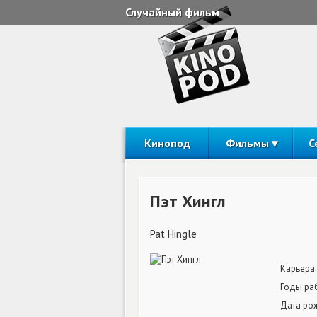
Случайный фильм
Кинопод
Фильмы
С
Пэт Хингл
Pat Hingle
Карьера
Годы ра
Дата ро