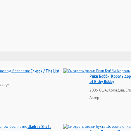
Список / The List
Рики Бобби: Король доро
of Ricky Bobby
минут
2006, США, Комедия, Спо
Актер
Шафт / Shaft