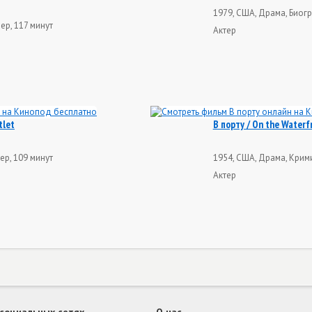
1979, США, Драма, Биогр
ер, 117 минут
Актер
tlet
В порту / On the Waterf
ер, 109 минут
1954, США, Драма, Крими
Актер