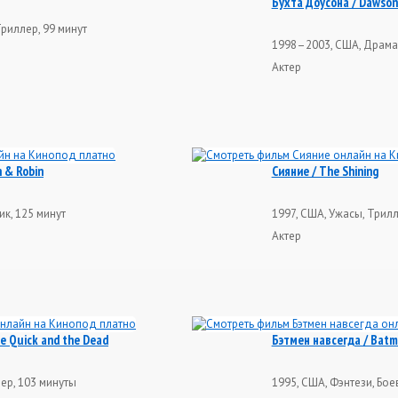
Бухта Доусона / Dawson
Триллер, 99 минут
1998–2003, США, Драма,
Актер
 & Robin
Сияние / The Shining
ик, 125 минут
1997, США, Ужасы, Трилл
Актер
e Quick and the Dead
Бэтмен навсегда / Batm
лер, 103 минуты
1995, США, Фэнтези, Бое