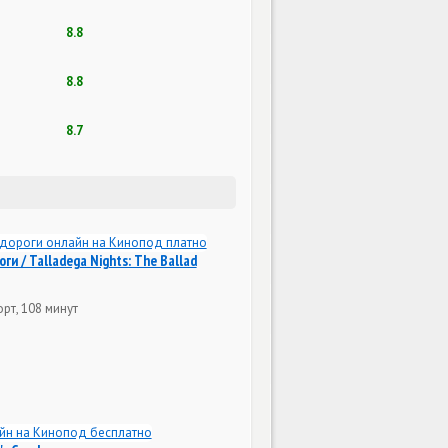
8.8
8.8
8.7
ги / Talladega Nights: The Ballad
рт, 108 минут