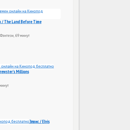
 / The Land Before Time
Фэнтези, 69 минут
ewster's Millions
минут
Элвис / Elvis