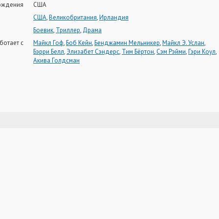
ождения
США
США
,
Великобритания
,
Ирландия
Боевик
,
Триллер
,
Драма
ботает с
Майкл Гоф
,
Боб Кейн
,
Бенджамин Мельникер
,
Майкл Э. Услан
,
Бэрри Белл
,
Элизабет Сэндерс
,
Тим Бёртон
,
Сэм Рэйми
,
Гэри Коул
,
Акива Голдсман