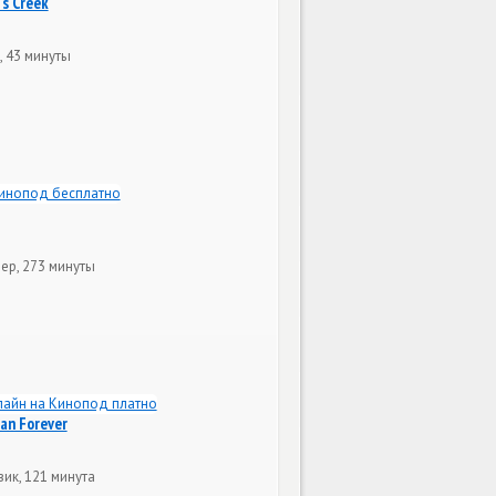
's Creek
 43 минуты
ер, 273 минуты
an Forever
вик, 121 минута