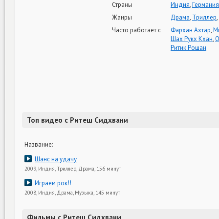
Страны
Индия
,
Германия
Жанры
Драма
,
Триллер
,
Часто работает с
Фархан Ахтар
,
М
Шах Рукх Кхан
,
О
Ритик Рошан
Топ видео с Ритеш Сидхвани
Название:
Шанс на удачу
2009, Индия, Триллер, Драма, 156 минут
Играем рок!!
2008, Индия, Драма, Музыка, 145 минут
Фильмы с Ритеш Сидхвани