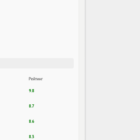
Рейтинг
9.8
8.7
8.6
8.3