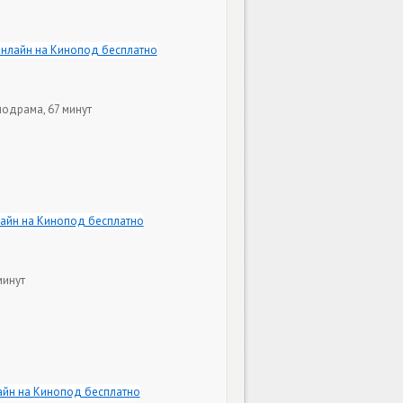
лодрама, 67 минут
минут