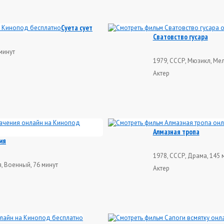
Суета сует
Сватовство гусара
минут
1979, СССР, Мюзикл, Ме
Актер
Алмазная тропа
ия
1978, СССР, Драма, 145 
, Военный, 76 минут
Актер