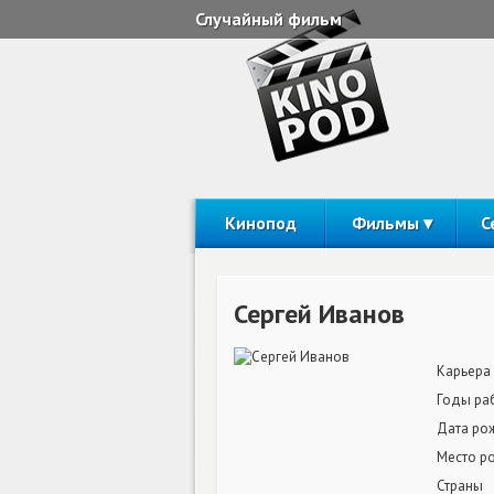
Случайный фильм
Кинопод
Фильмы
С
Сергей Иванов
Карьера
Годы ра
Дата ро
Место р
Страны