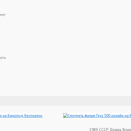
инут
нуты
1989, СССР, Драма, Вое