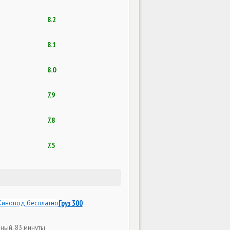
8.2
8.1
8.0
7.9
7.8
7.5
Груз 300
нный, 83 минуты