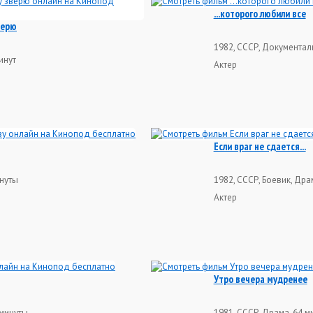
...которого любили все
верю
1982, СССР, Документал
инут
Актер
Если враг не сдается...
инуты
1982, СССР, Боевик, Дра
Актер
Утро вечера мудренее
 минуты
1981, СССР, Драма, 64 м