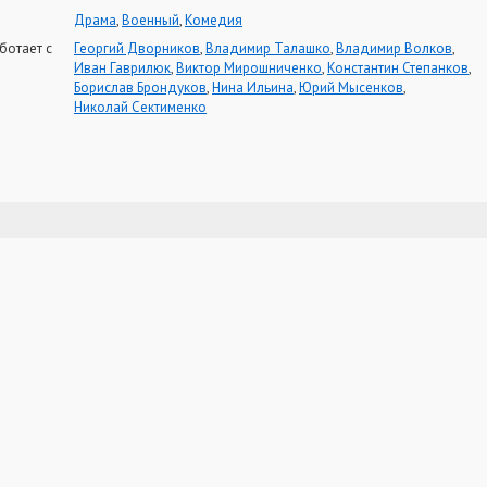
Драма
,
Военный
,
Комедия
ботает с
Георгий Дворников
,
Владимир Талашко
,
Владимир Волков
,
Иван Гаврилюк
,
Виктор Мирошниченко
,
Константин Степанков
,
Борислав Брондуков
,
Нина Ильина
,
Юрий Мысенков
,
Николай Сектименко