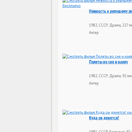
Нежность к ревущему з
1982, СССР, Драма, 227 м
Актер
Полеты во сне и наяву
1982, СССР, Драма, 92 м
Актер
Куда он денется!
1981, СССР, Комедия, 92