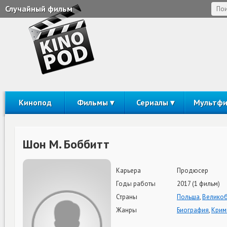
Случайный фильм
Кинопод
Фильмы
Сериалы
Мультф
Шон М. Боббитт
Карьера
Продюсер
Годы работы
2017 (1 фильм)
Страны
Польша
,
Великоб
Жанры
Биография
,
Крим