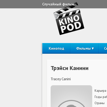
Случайный фильм
Кинопод
Фильмы
С
Трэйси Канини
Tracey Canini
Карьера
Годы ра
Страны