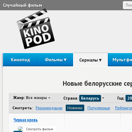
Случайный фильм
Кинопод
Фильмы
Мультф
Сериалы
Новые белорусские се
Жанр:
Все жанры
Страна:
Беларусь
Год:
20
Смотреть:
Рекомендации
Новинки
Популярные
Рейтинго
Черная кровь