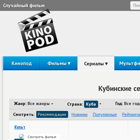
Случайный фильм
Кинопод
Фильмы
Мультф
Сериалы
Кубинские с
Жанр:
Все жанры
Год:
Все го
Страна:
Куба
Смотреть:
Рекомендации
Новинки
Популярные
Рейтинго
Культ