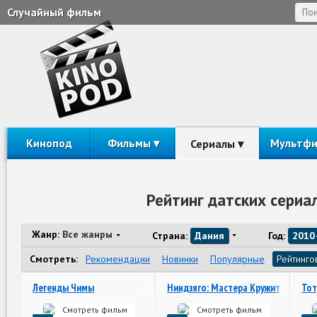
Случайный фильм
Кинопод
Фильмы
Мультф
Сериалы
Рейтинг датских сериа
Жанр:
Все жанры
Страна:
Дания
Год:
2010
Смотреть:
Рекомендации
Новинки
Популярные
Рейтинго
Легенды Чимы
Ниндзяго: Мастера Кружитцу
Тот