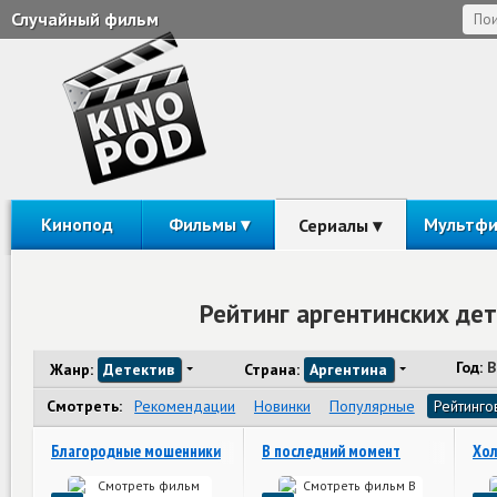
Случайный фильм
Кинопод
Фильмы
Мультф
Сериалы
Рейтинг аргентинских де
Год:
В
Жанр:
Детектив
Страна:
Аргентина
Смотреть:
Рекомендации
Новинки
Популярные
Рейтинго
Благородные мошенники
В последний момент
Хол