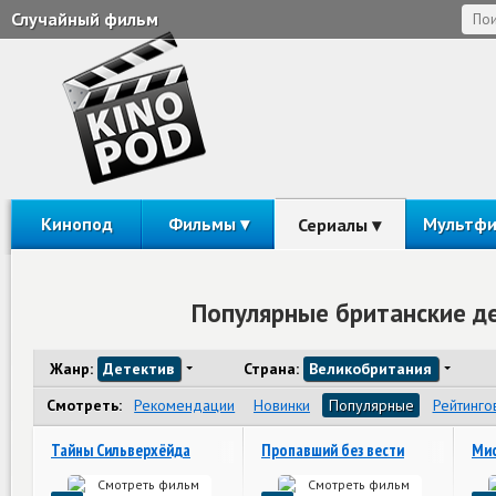
Случайный фильм
Кинопод
Фильмы
Мультф
Сериалы
Популярные британские д
Жанр:
Детектив
Страна:
Великобритания
Смотреть:
Рекомендации
Новинки
Популярные
Рейтинго
Тайны Сильверхёйда
Пропавший без вести
Мис