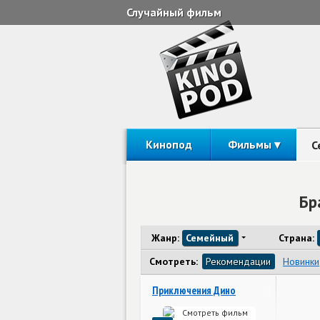
Случайный фильм
Кинопод
Фильмы
С
Бр
Жанр:
Семейный
Страна:
Смотреть:
Рекомендации
Новинки
Приключения Дино