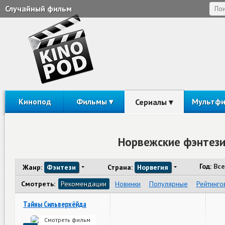
Случайный фильм
Кинопод
Фильмы
Мультф
Сериалы
Норвежские фэнтези
Год:
Все
Жанр:
Фэнтези
Страна:
Норвегия
Смотреть:
Рекомендации
Новинки
Популярные
Рейтинго
Тайны Сильверхёйда