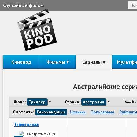
Случайный фильм
Кинопод
Фильмы
Мультф
Сериалы
Австралийские сери
Год:
Вс
Жанр:
Триллер
Страна:
Австралия
Смотреть:
Рекомендации
Новинки
Популярные
Рейтинго
Тайны и ложь