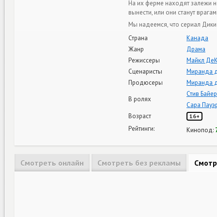
На их ферме находят залежи не
вынести, или они станут врагам
Мы надеемся, что сериал Дики
Страна
Канада
Жанр
Драма
Режиссеры
Майкл Де
Сценаристы
Миранда д
Продюсеры
Миранда д
Стив Байер
В ролях
Сара Пауэ
Возраст
16+
Рейтинги:
Кинопод:
Смотреть онлайн
Смотреть без рекламы
Смотр