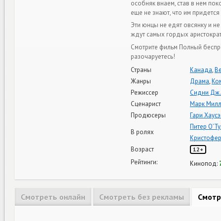
особняк внаем, став в нем по
еще не знают, что им придетс
Эти юнцы не едят овсянку и не
ждут самых гордых аристократ
Смотрите фильм Полный беспр
разочаруетесь!
Страны
Канада
,
В
Жанры
Драма
,
Ко
Режиссер
Сидни Дж.
Сценарист
Марк Милл
Продюсеры
Гари Хаус
Питер О’Ту
В ролях
Кристофер
Возраст
12+
Рейтинги:
Кинопод:
Смотреть онлайн
Смотреть без рекламы
Смотр