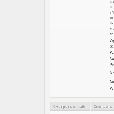
в 
и 
>П
от
пр
Мы
пр
Ст
Ж
Ре
Сц
Пр
В 
Во
Ре
Смотреть онлайн
Смотреть 