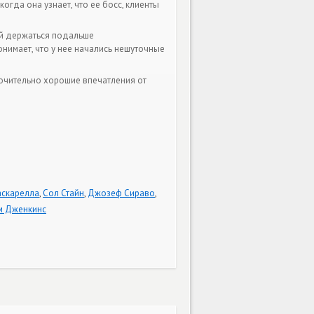
огда она узнает, что ее босс, клиенты
й держаться подальше
понимает, что у нее начались нешуточные
ючительно хорошие впечатления от
аскарелла
,
Сол Стайн
,
Джозеф Сираво
,
м Дженкинс