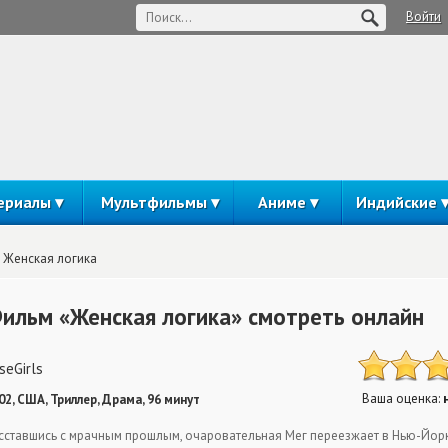
Войти
ериалы
Мультфильмы
Аниме
Индийские
Женская логика
ильм «Женская логика» смотреть онлайн
seGirls
Ваша оценка:
02, США, Триллер, Драма, 96 минут
сставшись с мрачным прошлым, очаровательная Мег переезжает в Нью-Йорк