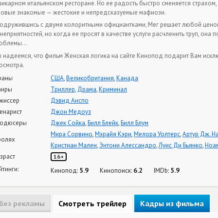
шикарном итальянском ресторане. Но ее радость быстро сменяется страхом, к
новые знакомые — жестокие и непредсказуемые мафиози.
одружившись с двумя колоритными официантками, Мег решает любой цено
 неприятностей, но когда ее просят в качестве услуги расчленить труп, она 
облемы…
 надеемся, что фильм Женская логика на сайте Кинопод подарит Вам искл
осмотра.
раны
США
,
Великобритания
,
Канада
анры
Триллер
,
Драма
,
Криминал
жиссер
Дэвид Анспо
енарист
Джон Медоуз
одюсеры
Джек Сойка
,
Билл Блейк
,
Билл Блум
Мира Сорвино
,
Мэрайя Кэри
,
Мелора Уолтерс
,
Артур Дж. Н
ролях
Кристиан Мален
,
Энтони Алессандро
,
Луис Ди Бьянко
,
Ноа
зраст
16+
йтинги:
5.9
6.2
5.9
Кинопод:
Кинопоиск:
IMDb:
без рекламы
Смотреть трейлер
Кадры из фильма