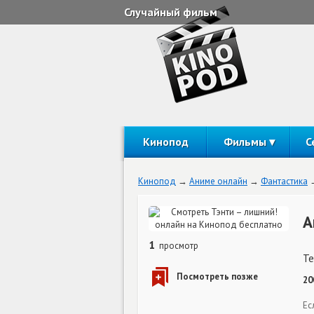
Случайный фильм
Кинопод
Фильмы
С
Кинопод
Аниме онлайн
Фантастика
А
1
просмотр
Te
20
Ес