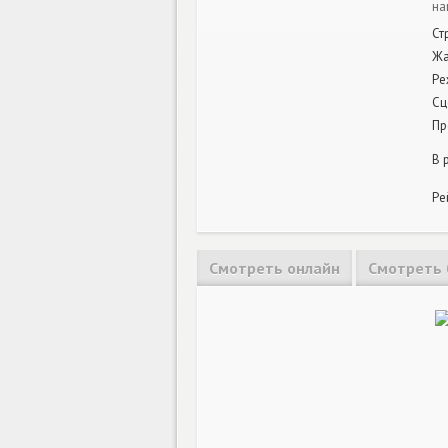
на
Ст
Ж
Ре
Сц
Пр
В 
Ре
Смотреть онлайн
Смотреть 