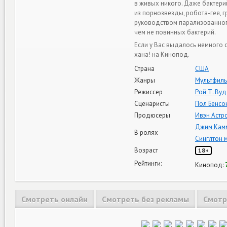
в живых никого. Даже бактери
из порнозвезды, робота-гея, 
руководством парализованног
чем не повинных бактерий.
Если у Вас выдалось немного 
хана! на Кинопод.
Страна
США
Жанры
Мультфил
Режиссер
Рой Т. Вуд
Сценаристы
Пол Бенсо
Продюсеры
Ивэн Астр
Джим Кам
В ролях
Синглтон 
Возраст
18+
Рейтинги:
Кинопод:
Смотреть онлайн
Смотреть без рекламы
Смотр