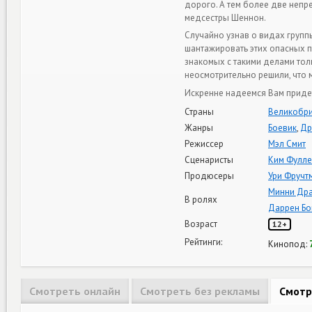
дорого. А тем более две непр
медсестры Шеннон.
Случайно узнав о видах групп
шантажировать этих опасных п
знакомых с такими делами тол
неосмотрительно решили, что м
Искренне надеемся Вам придет
Страны
Великобри
Жанры
Боевик
,
Др
Режиссер
Мэл Смит
Сценаристы
Ким Фулле
Продюсеры
Ури Фручт
Минни Др
В ролях
Даррен Б
Возраст
12+
Рейтинги:
Кинопод:
Смотреть онлайн
Смотреть без рекламы
Смотр