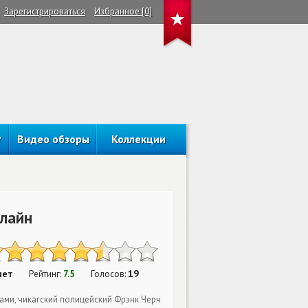
Зарегистрироваться
Избранное [0]
Видео обзоры
Коллекции
нлайн
нет
7.5
19
Рейтинг:
Голосов:
ами, чикагский полицейский Фрэнк Черч