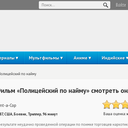
Войти
ериалы
Мультфильмы
Аниме
Индийские
Полицейский по найму
ильм «Полицейский по найму» смотреть о
nt-a-Cop
Ваша оценка:
87, США, Боевик, Триллер, 96 минут
результате неудачно проведенной операции по поимке торговцев наркотик