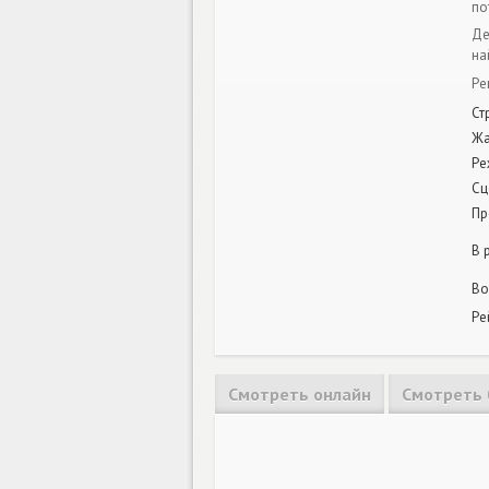
по
Де
на
Ре
Ст
Ж
Ре
Сц
Пр
В 
Во
Ре
Смотреть онлайн
Смотреть 