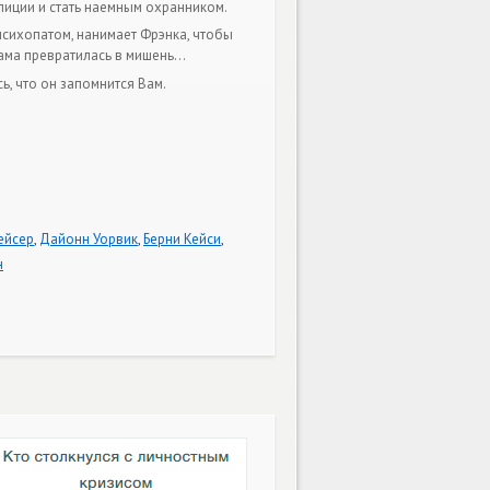
лиции и стать наемным охранником.
психопатом, нанимает Фрэнка, чтобы
сама превратилась в мишень…
, что он запомнится Вам.
ейсер
,
Дайонн Уорвик
,
Берни Кейси
,
н