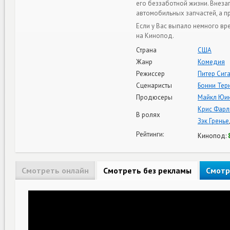
его беззаботной жизни. Внеза
автомобильных запчастей, а п
Если у Вас выпало немного вр
на Кинопод.
Страна
США
Жанр
Комедия
Режиссер
Питер Сиг
Сценаристы
Бонни Тер
Продюсеры
Майкл Юи
Крис Фарл
В ролях
Зэк Гренье
Рейтинги:
Кинопод:
Смотреть онлайн
Смотреть без рекламы
Смотр