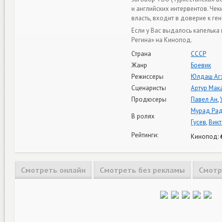
и английских интервентов. Че
власть, входит в доверие к г
Если у Вас выдалось капелька
Регина» на Кинопод.
Страна
СССР
Жанр
Боевик
Режиссеры
Юлдаш Аг
Сценаристы
Артур Мак
Продюсеры
Павел Ан
,
Мурад Ра
В ролях
Гусев
,
Викт
Рейтинги:
Кинопод:
Смотреть онлайн
Смотреть без рекламы
Смотр