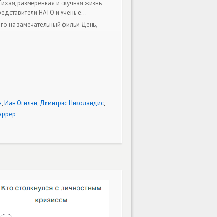
ихая, размеренная и скучная жизнь
представители НАТО и ученые…
го на замечательный фильм День,
н
,
Иан Огилви
,
Димитрис Николаидис
,
аррер