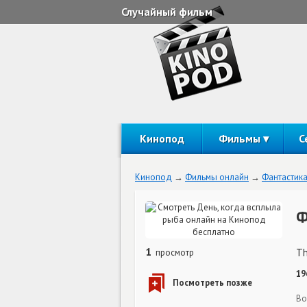
Случайный фильм
Кинопод
Фильмы
С
Кинопод
Фильмы онлайн
Фантастик
Ф
1
Th
просмотр
19
Во