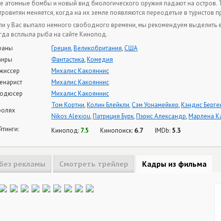
е атомные бомбы и новый вид биологического оружия падают на остров. Т
тровитян меняется, когда на их земле появляются переодетые в туристов 
ли у Вас выпало немного свободного времени, мы рекомендуем выделить е
гда всплыла рыба на сайте Кинопод.
раны
Греция
,
Великобритания
,
США
анры
Фантастика
,
Комедия
жиссер
Михалис Какояннис
енарист
Михалис Какояннис
одюсер
Михалис Какояннис
Том Кортни
,
Колин Блейкли
,
Сэм Уонамейкер
,
Кэндис Берге
ролях
Nikos Alexiou
,
Патриция Бурк
,
Пэрис Александр
,
Марлена К
йтинги:
7.5
6.7
5.3
Кинопод:
Кинопоиск:
IMDb:
без рекламы
Смотреть трейлер
Кадры из фильма