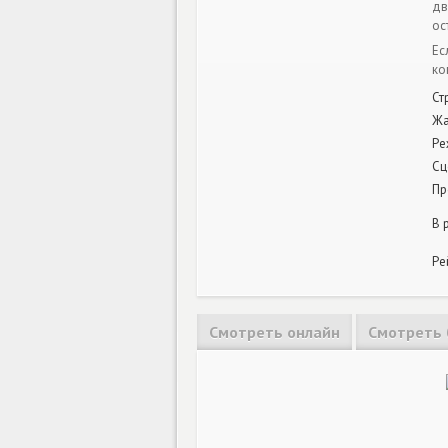
дв
ос
Ес
ко
Ст
Ж
Ре
Сц
Пр
В 
Ре
Смотреть онлайн
Смотреть 