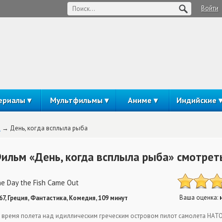
Войти
ериалы
Мультфильмы
Аниме
Индийские
а
День, когда всплыла рыба
ильм «День, когда всплыла рыба» смотрет
e Day the Fish Came Out
Ваша оценка:
67, Греция, Фантастика, Комедия, 109 минут
 время полета над идиллическим греческим островом пилот самолета НАТО