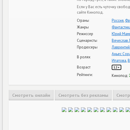
Если у Вас есть чуточку своб
сайте Кинопод.
Страны
Россия
,
Фр
Жанры
Фантастик
Режиссер
Юрий Мам
Сценаристы
Вячеслав 
Продюсеры
Лаврентий
Аньес Сор
В ролях
Ипатова
,
В
Возраст
12+
Рейтинги:
Кинопод:
Смотреть онлайн
Смотреть без рекламы
Смотр