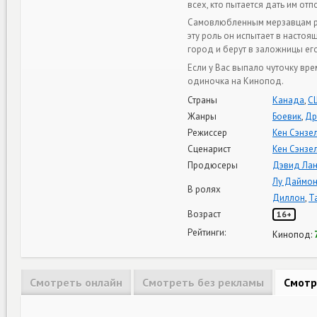
всех, кто пытается дать им отп
Самовлюбленным мерзавцам реш
эту роль он испытает в настоя
город и берут в заложницы е
Если у Вас выпало чуточку вр
одиночка на Кинопод.
Страны
Канада
,
С
Жанры
Боевик
,
Др
Режиссер
Кен Сэнзе
Сценарист
Кен Сэнзе
Продюсеры
Дэвид Лан
Лу Даймо
В ролях
Диллон
,
Т
Возраст
16+
Рейтинги:
Кинопод:
Смотреть онлайн
Смотреть без рекламы
Смотр