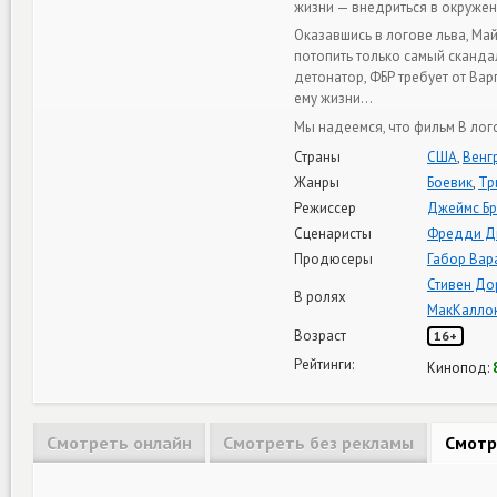
жизни — внедриться в окружен
Оказавшись в логове льва, Май
потопить только самый сканда
детонатор, ФБР требует от Ва
ему жизни…
Мы надеемся, что фильм В лог
Страны
США
,
Венг
Жанры
Боевик
,
Тр
Режиссер
Джеймс Б
Сценаристы
Фредди Д
Продюсеры
Габор Вар
Стивен Д
В ролях
МакКалло
Возраст
16+
Рейтинги:
Кинопод:
Смотреть онлайн
Смотреть без рекламы
Смотр